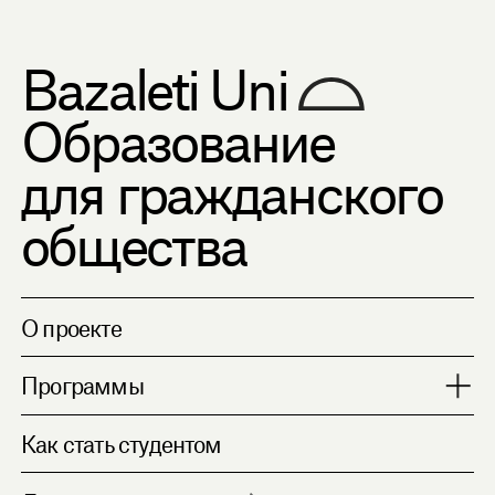
Bazaleti Uni
Образование
для гражданского
общества
О проекте
Программы
Социальный мир
Как стать студентом
Коллективные действия
Русская культура?