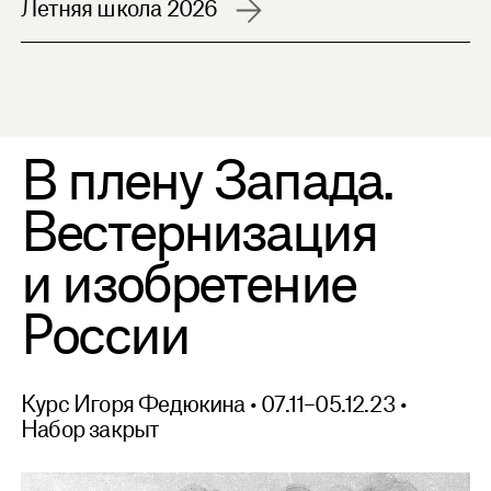
Летняя школа 2026
English Communication
В плену Запада.
Вестернизация
и изобретение
России
Курс Игоря Федюкина • 07.11–05.12.23 •
Набор закрыт