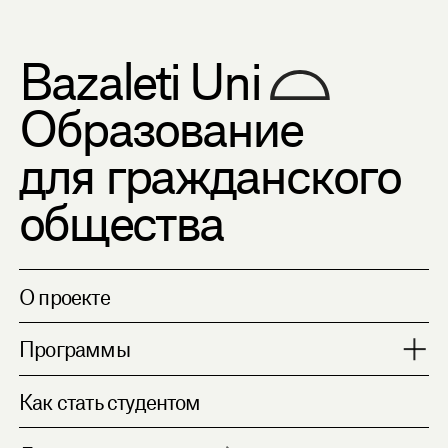
Bazaleti Uni
Образование
для гражданского
общества
О проекте
Программы
Социальный мир
Как стать студентом
Коллективные действия
Русская культура?